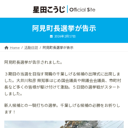
コ
ナ
ン
ビ
テ
ゲ
ン
ー
ツ
シ
阿見町長選挙が告示
へ
ョ
ス
ン
2026年2月17日
キ
に
ッ
移
Home
活動日誌
阿見町長選挙が告示
プ
動
阿見町長選挙が告示されました。
３期目の当選を目指す現職の千葉しげる候補の出陣式に出席しま
した。大井川和彦 県知事はじめ国会議員や県議会会議員、市町村
長など多くの皆様が駆け付けて激励。５日間の選挙戦がスタート
しました。
新人候補との一騎打ちの選挙。千葉しげる候補の必勝をお祈りし
ます！