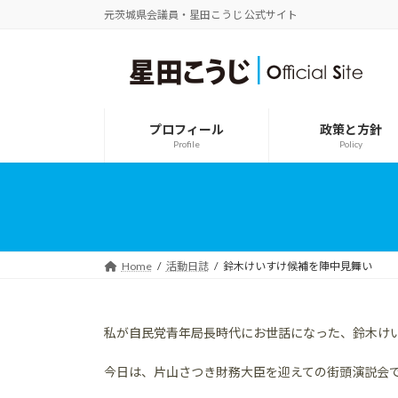
コ
ナ
元茨城県会議員・星田こうじ 公式サイト
ン
ビ
テ
ゲ
ン
ー
ツ
シ
へ
ョ
ス
ン
プロフィール
政策と方針
キ
に
Profile
Policy
ッ
移
プ
動
Home
活動日誌
鈴木けいすけ候補を陣中見舞い
私が自民党青年局長時代にお世話になった、鈴木け
今日は、片山さつき財務大臣を迎えての街頭演説会