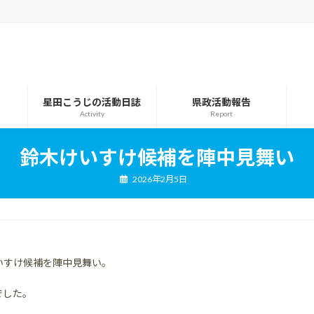
星田こうじの活動日誌
県政活動報告
Activity
Report
鈴木けいすけ候補を陣中見舞い
2026年2月5日
いすけ候補を陣中見舞い。
でした。