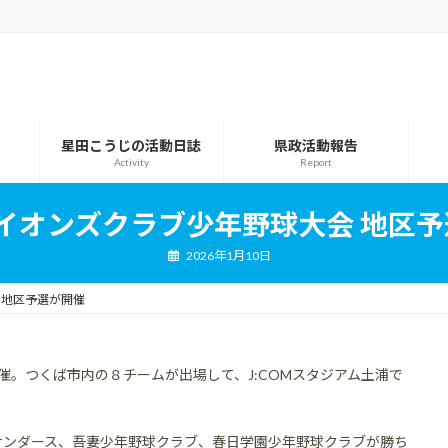
星田こうじの活動日誌
県政活動報告
Activity
Report
ライオンズクラブ少年野球大会 地区
2026年1月10日
 地区予選が開催
催。つくば市内の８チームが出場して、J:COMスタジアム土浦で
サンダース、吾妻少年野球クラブ、春日学園少年野球クラブが勝ち