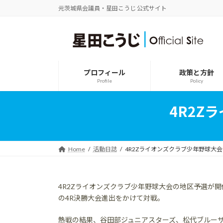
コ
ナ
元茨城県会議員・星田こうじ 公式サイト
ン
ビ
テ
ゲ
ン
ー
ツ
シ
へ
ョ
ス
ン
プロフィール
政策と方針
キ
に
Profile
Policy
ッ
移
プ
動
4R2Z
Home
活動日誌
4R2Zライオンズクラブ少年野球大会
4R2Zライオンズクラブ少年野球大会の地区予選が開
の4R決勝大会進出をかけて対戦。
熱戦の結果、谷田部ジュニアスターズ、松代ブルー