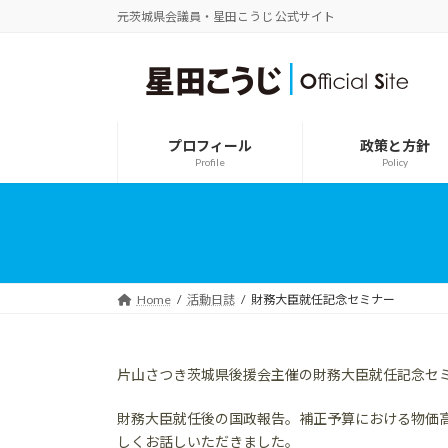
コ
ナ
元茨城県会議員・星田こうじ 公式サイト
ン
ビ
テ
ゲ
ン
ー
ツ
シ
へ
ョ
ス
ン
プロフィール
政策と方針
キ
に
Profile
Policy
ッ
移
プ
動
Home
活動日誌
財務大臣就任記念セミナー
片山さつき茨城県後援会主催の財務大臣就任記念セ
財務大臣就任後の国政報告。補正予算における物価
しくお話しいただきました。