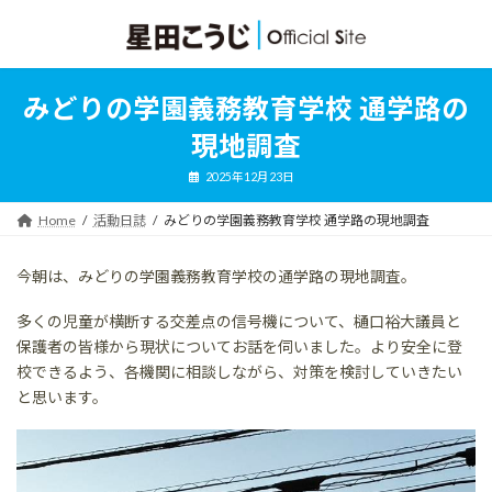
コ
ナ
ン
ビ
テ
ゲ
ン
ー
ツ
シ
みどりの学園義務教育学校 通学路の
へ
ョ
ス
ン
現地調査
キ
に
ッ
移
2025年12月23日
プ
動
Home
活動日誌
みどりの学園義務教育学校 通学路の現地調査
今朝は、みどりの学園義務教育学校の通学路の現地調査。
多くの児童が横断する交差点の信号機について、樋口裕大議員と
保護者の皆様から現状についてお話を伺いました。より安全に登
校できるよう、各機関に相談しながら、対策を検討していきたい
と思います。