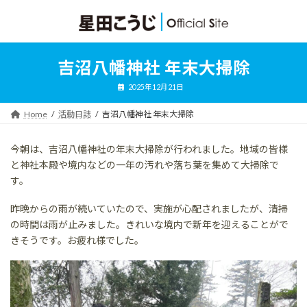
コ
ナ
ン
ビ
テ
ゲ
ン
ー
ツ
シ
吉沼八幡神社 年末大掃除
へ
ョ
ス
ン
2025年12月21日
キ
に
ッ
移
Home
活動日誌
吉沼八幡神社 年末大掃除
プ
動
今朝は、吉沼八幡神社の年末大掃除が行われました。地域の皆様
と神社本殿や境内などの一年の汚れや落ち葉を集めて大掃除で
す。
昨晩からの雨が続いていたので、実施が心配されましたが、清掃
の時間は雨が止みました。きれいな境内で新年を迎えることがで
きそうです。お疲れ様でした。