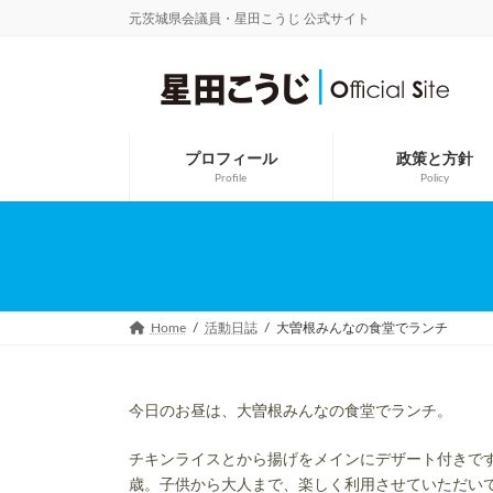
コ
ナ
元茨城県会議員・星田こうじ 公式サイト
ン
ビ
テ
ゲ
ン
ー
ツ
シ
へ
ョ
ス
ン
キ
に
プロフィール
政策と方針
ッ
移
Profile
Policy
プ
動
Home
活動日誌
大曽根みんなの食堂でランチ
今日のお昼は、大曽根みんなの食堂でランチ。
チキンライスとから揚げをメインにデザート付きで
歳。子供から大人まで、楽しく利用させていただい