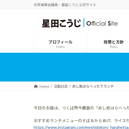
コ
ナ
元茨城県会議員・星田こうじ 公式サイト
ン
ビ
テ
ゲ
ン
ー
ツ
シ
へ
ョ
ス
ン
プロフィール
政策と方針
キ
に
Profile
Policy
ッ
移
プ
動
Home
活動日誌
めし処はらへったでランチ
今日のお昼は、つくば市今鹿島の「めし処はらへっ
おすすめランチメニューのそば＆からあげ、ライス
https://www.instagram.com/meshidokoro_harahetta