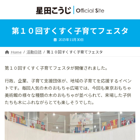
コ
ナ
ン
ビ
テ
ゲ
ン
ー
ツ
シ
第１０回すくすく子育てフェスタ
へ
ョ
ス
ン
2025年11月30日
キ
に
ッ
移
Home
活動日誌
第１０回すくすく子育てフェスタ
プ
動
第１０回すくすく子育てフェスタが開催されました。
行政、企業、子育て支援団体が、地域の子育てを応援するイベン
トです。毎回人気の木のおもちゃ広場では、今回も東京おもちゃ
美術館の様々な種類の木のおもちゃが並べられて、来場した子供
たちも木にふれながらとても楽しそうでした。