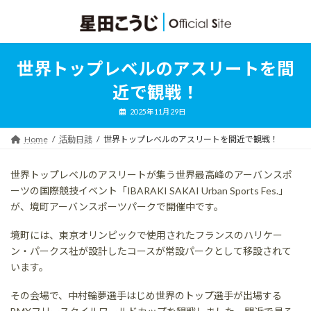
コ
ナ
ン
ビ
テ
ゲ
ン
ー
ツ
シ
世界トップレベルのアスリートを間
へ
ョ
ス
ン
近で観戦！
キ
に
ッ
移
2025年11月29日
プ
動
Home
活動日誌
世界トップレベルのアスリートを間近で観戦！
世界トップレベルのアスリートが集う世界最高峰のアーバンスポ
ーツの国際競技イベント「IBARAKI SAKAI Urban Sports Fes.」
が、境町アーバンスポーツパークで開催中です。
境町には、東京オリンピックで使用されたフランスのハリケー
ン・パークス社が設計したコースが常設パークとして移設されて
います。
その会場で、中村輪夢選手はじめ世界のトップ選手が出場する