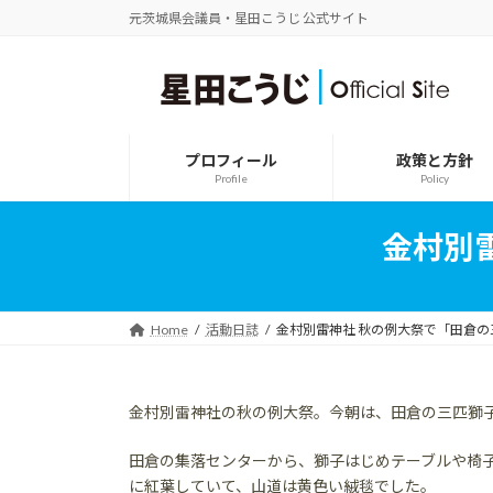
コ
ナ
元茨城県会議員・星田こうじ 公式サイト
ン
ビ
テ
ゲ
ン
ー
ツ
シ
へ
ョ
ス
ン
プロフィール
政策と方針
キ
に
Profile
Policy
ッ
移
プ
動
金村別
Home
活動日誌
金村別雷神社 秋の例大祭で「田倉の
金村別雷神社の秋の例大祭。今朝は、田倉の三匹獅
田倉の集落センターから、獅子はじめテーブルや椅
に紅葉していて、山道は黄色い絨毯でした。