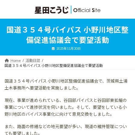
コ
ナ
ン
ビ
テ
ゲ
ン
ー
ツ
シ
国道３５４号バイパス 小野川地区整
へ
ョ
ス
ン
備促進協議会で要望活動
キ
に
ッ
移
2025年11月20日
プ
動
Home
活動日誌
国道３５４号バイパス 小野川地区整備促進協議会で要望活動
国道３５４号バイパス 小野川地区整備促進協議会で、茨城県土浦
土木事務所へ要望活動を実施しました。
現在、事業が進められている、谷田部パイパスと谷田部東拡幅の
事業について進捗状況を伺いました。そして、要望をしている小
野川地区のバイパス事業化に向けて意見交換をしました。
また、路面の修繕などの地元要望が多い、現道の維持管理につい
ても要望しました。