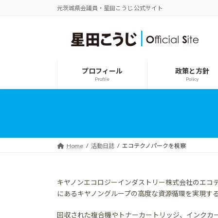
コ
ナ
元茨城県会議員・星田こうじ 公式サイト
ン
ビ
テ
ゲ
ン
ー
ツ
シ
へ
ョ
ス
ン
プロフィール
政策と方針
キ
に
Profile
Policy
ッ
移
プ
動
Home
活動日誌
エコテクノパークを視察
キヤノンエコロジーインダストリー株式会社のエコ
にあるキヤノングループの高度な資源循環を実現す
回収された複合機やトナーカートリッジ、インクカ