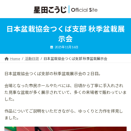
コ
ナ
ン
ビ
テ
ゲ
ン
ー
ツ
シ
日本盆栽協会つくば支部 秋季盆栽展
へ
ョ
ス
ン
示会
キ
に
ッ
移
2025年11月16日
プ
動
Home
活動日誌
日本盆栽協会つくば支部 秋季盆栽展示会
日本盆栽協会つくば支部の秋季盆栽展示会の２日目。
会場となった市民ホールやたべには、日頃から丁寧に手入れされ
た見事な盆栽が多く展示されていて、多くの来場者で賑わっていま
した。
作品についてご説明をいただきながら、ゆっくりと力作を拝見し
ました。