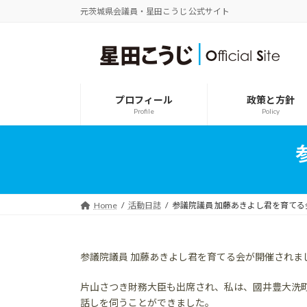
コ
ナ
元茨城県会議員・星田こうじ 公式サイト
ン
ビ
テ
ゲ
ン
ー
ツ
シ
へ
ョ
ス
ン
プロフィール
政策と方針
キ
に
Profile
Policy
ッ
移
プ
動
Home
活動日誌
参議院議員 加藤あきよし君を育てる
参議院議員 加藤あきよし君を育てる会が開催されま
片山さつき財務大臣も出席され、私は、國井豊大洗
話しを伺うことができました。