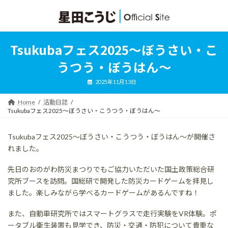
コ
ナ
ン
ビ
テ
ゲ
ン
ー
ツ
シ
Tsukubaフェス2025〜ぼうさい・こ
へ
ョ
ス
ン
うつう・ぼうはん〜
キ
に
ッ
移
2025年11月13日
プ
動
Home
活動日誌
Tsukubaフェス2025〜ぼうさい・こうつう・ぼうはん〜
Tsukubaフェス2025〜ぼうさい・こうつう・ぼうはん〜が開催さ
れました。
先日のおのがわ防災まつりでもご協力いただいた国土政策総合研
究所ブースを訪問。国総研で開発した防災カードゲームを拝見し
ました。楽しみながら学べるカードゲームがあるんですね！
また、自動車研究所ではスマートグラスで走行実験をVR体験。ポ
ータブル衛生装置も見学でき、防災・交通・防犯について貴重な