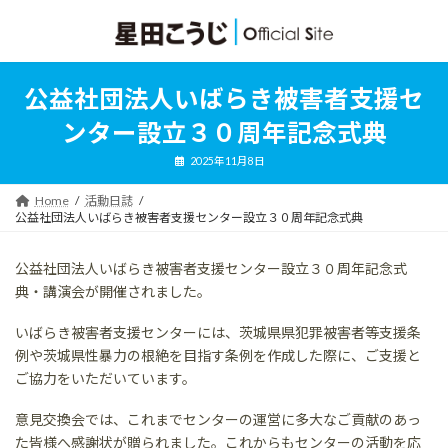
コ
ナ
ン
ビ
テ
ゲ
ン
ー
ツ
シ
公益社団法人いばらき被害者支援セ
へ
ョ
ス
ン
ンター設立３０周年記念式典
キ
に
ッ
移
2025年11月8日
プ
動
Home
活動日誌
公益社団法人いばらき被害者支援センター設立３０周年記念式典
公益社団法人いばらき被害者支援センター設立３０周年記念式
典・講演会が開催されました。
いばらき被害者支援センターには、茨城県県犯罪被害者等支援条
例や茨城県性暴力の根絶を目指す条例を作成した際に、ご支援と
ご協力をいただいています。
意見交換会では、これまでセンターの運営に多大なご貢献のあっ
た皆様へ感謝状が贈られました。これからもセンターの活動を応