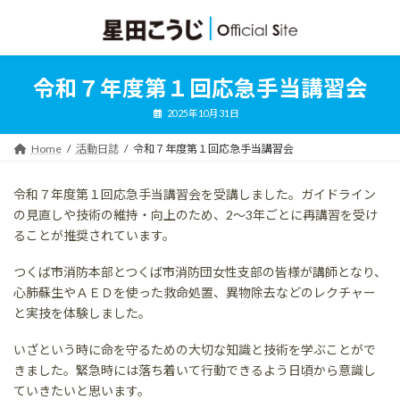
コ
ナ
ン
ビ
テ
ゲ
ン
ー
ツ
シ
令和７年度第１回応急手当講習会
へ
ョ
ス
ン
2025年10月31日
キ
に
ッ
移
Home
活動日誌
令和７年度第１回応急手当講習会
プ
動
令和７年度第１回応急手当講習会を受講しました。ガイドライン
の見直しや技術の維持・向上のため、2～3年ごとに再講習を受け
ることが推奨されています。
つくば市消防本部とつくば市消防団女性支部の皆様が講師となり、
心肺蘇生やＡＥＤを使った救命処置、異物除去などのレクチャー
と実技を体験しました。
いざという時に命を守るための大切な知識と技術を学ぶことがで
きました。緊急時には落ち着いて行動できるよう日頃から意識し
ていきたいと思います。