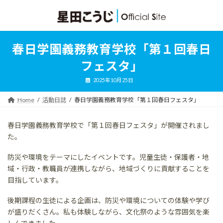
コ
ナ
ン
ビ
テ
ゲ
ン
ー
ツ
シ
春日学園義務教育学校「第１回春日
へ
ョ
ス
ン
フェスタ」
キ
に
ッ
移
2025年10月25日
プ
動
Home
活動日誌
春日学園義務教育学校「第１回春日フェスタ」
春日学園義務教育学校で「第１回春日フェスタ」が開催されまし
た。
防災や環境をテーマにしたイベントです。児童生徒・保護者・地
域・行政・教職員が連携しながら、地域づくりに貢献することを
目指しています。
後期課程の生徒による企画は、防災や環境についての体験や学び
が盛りだくさん。私も体験しながら、文化祭のような雰囲気を楽