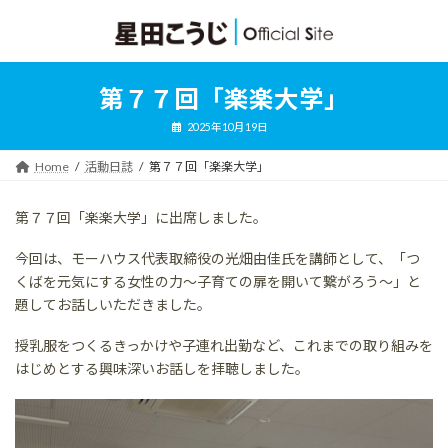
コ
ナ
ン
ビ
テ
ゲ
ン
ー
ツ
シ
第７７回「楽楽大学」
へ
ョ
ス
ン
2025年10月19日
キ
に
ッ
移
Home
活動日誌
第７７回「楽楽大学」
プ
動
第７７回「楽楽大学」に出席しました。
今回は、モーハウス代表取締役の光畑由佳氏を講師として、「つ
くばを元気にする女性の力～子育ての扉を開いて繋がろう～」と
題してお話しいただきました。
授乳服をつくるきっかけや子連れ出勤など、これまでの取り組みを
はじめとする興味深いお話しを拝聴しました。