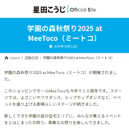
コ
ナ
ン
ビ
テ
ゲ
ン
ー
ツ
シ
学園の森秋祭り2025 at
へ
ョ
ス
ン
MeeToco（ミートコ）
キ
に
ッ
移
2025年10月12日
プ
動
Home
活動日誌
学園の森秋祭り2025 at MeeToco（ミートコ）
学園の森秋祭り2025 at MeeToco（ミートコ）が開催されまし
た。
このショッピングモールMeeTocoも今年で１０周年です。ステー
ジでは、よさこいやフラダンス、ヒップホップダンスなど、イベ
ントを盛り上げる素晴らしいステージが続きました。
新しくできた学園の森の住宅エリアに、みんなが集えるイベント
をとはじまったお祭り。素敵なお祭りを楽しんできました。