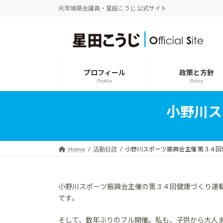
コ
ナ
元茨城県会議員・星田こうじ 公式サイト
ン
ビ
テ
ゲ
ン
ー
ツ
シ
へ
ョ
ス
ン
プロフィール
政策と方針
キ
に
Profile
Policy
ッ
移
プ
動
小野川ス
Home
活動日誌
小野川スポーツ振興会主催 第３４回
小野川スポーツ振興会主催の第３４回健康づくり運
です。
そして、数年ぶりのフル開催。私も、子供から大人