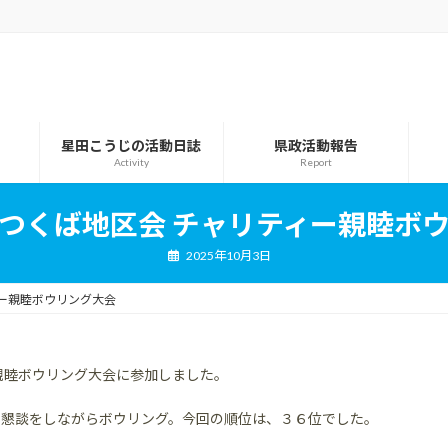
星田こうじの活動日誌
県政活動報告
Activity
Report
つくば地区会 チャリティー親睦ボ
2025年10月3日
ー親睦ボウリング大会
親睦ボウリング大会に参加しました。
に懇談をしながらボウリング。今回の順位は、３６位でした。