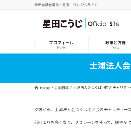
コ
ナ
元茨城県会議員・星田こうじ 公式サイト
ン
ビ
テ
ゲ
ン
ー
ツ
シ
へ
ョ
ス
ン
プロフィール
政策と方針
キ
に
Profile
Policy
ッ
移
プ
動
土浦法人会
Home
活動日誌
土浦法人会つくば地区会 チャリティ
夕方から、土浦法人会つくば地区会のチャリティー
前回よりも多くなり、２０レーンを使って、賑やか