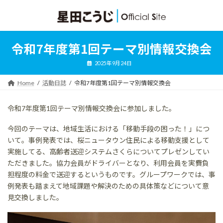
コ
ナ
ン
ビ
テ
ゲ
ン
ー
ツ
シ
令和7年度第1回テーマ別情報交換会
へ
ョ
ス
ン
2025年9月24日
キ
に
ッ
移
Home
活動日誌
令和7年度第1回テーマ別情報交換会
プ
動
令和7年度第1回テーマ別情報交換会に参加しました。
今回のテーマは、地域生活における「移動手段の困った！」につ
いて。事例発表では、桜ニュータウン住民による移動支援として
実施してる、高齢者送迎システムさくらについてプレゼンしてい
ただきました。協力会員がドライバーとなり、利用会員を実費負
担程度の料金で送迎するというものです。グループワークでは、事
例発表も踏まえて地域課題や解決のための具体策などについて意
見交換しました。