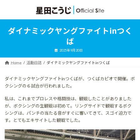
コ
ナ
ン
ビ
テ
ゲ
ン
ー
ツ
シ
ダイナミックヤングファイトinつく
へ
ョ
ス
ン
ば
キ
に
ッ
移
2025年9月20日
プ
動
Home
活動日誌
ダイナミックヤングファイトinつくば
ダイナミックヤングファイトinつくばが、つくばカピオで開催。ボ
クシングの６試合が行われました。
私は、これまでプロレスや格闘技は、観戦したことがありました
が、ボクシングの生観戦は初めて。リングサイドで観戦するボク
シングは、パンチの当たる音がすぐに響いてきて、スゴイ迫力で
す。とてもエキサイトした観戦でした。