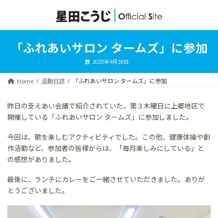
コ
ナ
ン
ビ
テ
ゲ
ン
ー
ツ
シ
「ふれあいサロン タームズ」に参加
へ
ョ
ス
ン
2025年9月18日
キ
に
ッ
移
Home
活動日誌
「ふれあいサロン タームズ」に参加
プ
動
昨日の支えあい会議で紹介されていた、第３木曜日に上郷地区で
開催している「ふれあいサロン タームズ」に参加しました。
今回は、歌を楽しむアクティビティでした。この他、健康体操や創
作活動など、参加者の皆様からは、「毎月楽しみにしている」と
の感想がありました。
最後に、ランチにカレーをご一緒させていただきました。ありが
とうございました。