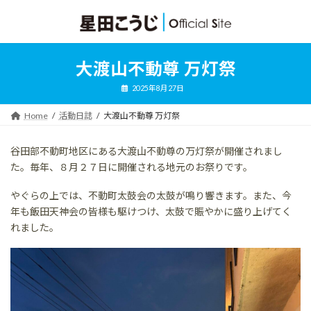
コ
ナ
ン
ビ
テ
ゲ
ン
ー
ツ
シ
大渡山不動尊 万灯祭
へ
ョ
ス
ン
2025年8月27日
キ
に
ッ
移
Home
活動日誌
大渡山不動尊 万灯祭
プ
動
谷田部不動町地区にある大渡山不動尊の万灯祭が開催されまし
た。毎年、８月２７日に開催される地元のお祭りです。
やぐらの上では、不動町太鼓会の太鼓が鳴り響きます。また、今
年も飯田天神会の皆様も駆けつけ、太鼓で賑やかに盛り上げてく
れました。