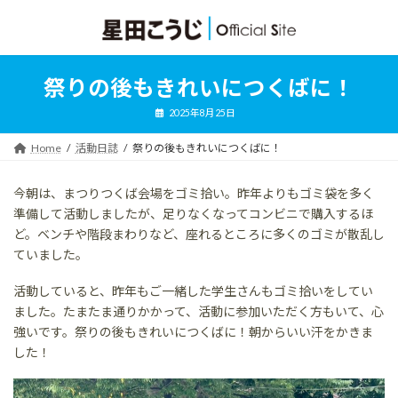
コ
ナ
ン
ビ
テ
ゲ
ン
ー
ツ
シ
祭りの後もきれいにつくばに！
へ
ョ
ス
ン
2025年8月25日
キ
に
ッ
移
Home
活動日誌
祭りの後もきれいにつくばに！
プ
動
今朝は、まつりつくば会場をゴミ拾い。昨年よりもゴミ袋を多く
準備して活動しましたが、足りなくなってコンビニで購入するほ
ど。ベンチや階段まわりなど、座れるところに多くのゴミが散乱し
ていました。
活動していると、昨年もご一緒した学生さんもゴミ拾いをしてい
ました。たまたま通りかかって、活動に参加いただく方もいて、心
強いです。祭りの後もきれいにつくばに！朝からいい汗をかきま
した！