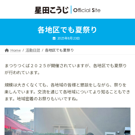
コ
ナ
ン
ビ
テ
ゲ
ン
ー
ツ
シ
各地区でも夏祭り
へ
ョ
ス
ン
2025年8月23日
キ
に
ッ
移
Home
活動日誌
各地区でも夏祭り
プ
動
まつりつくば２０２５が開催されていますが、各地区でも夏祭り
が行われています。
規模は大きくなくても、各地域の皆様と懇談をしながら、祭りを
楽しんでいます。交流を通じて各地域についてより知ることもでき
ます。地域密着のお祭りもいいですね。