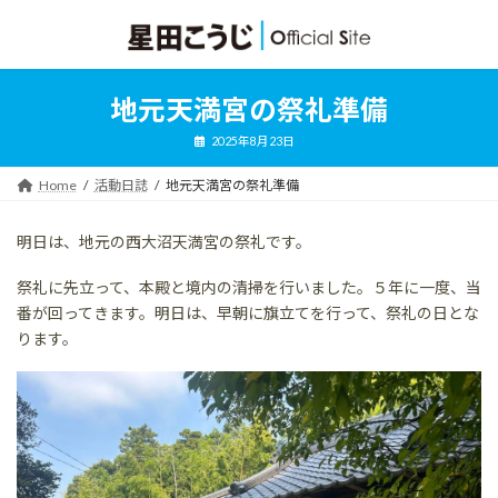
コ
ナ
ン
ビ
テ
ゲ
ン
ー
ツ
シ
地元天満宮の祭礼準備
へ
ョ
ス
ン
2025年8月23日
キ
に
ッ
移
Home
活動日誌
地元天満宮の祭礼準備
プ
動
明日は、地元の西大沼天満宮の祭礼です。
祭礼に先立って、本殿と境内の清掃を行いました。５年に一度、当
番が回ってきます。明日は、早朝に旗立てを行って、祭礼の日とな
ります。