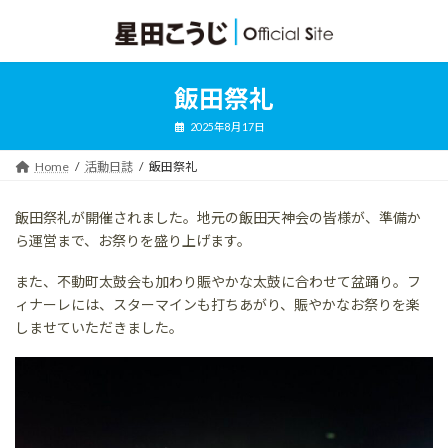
コ
ナ
ン
ビ
テ
ゲ
ン
ー
ツ
シ
飯田祭礼
へ
ョ
ス
ン
2025年8月17日
キ
に
ッ
移
Home
活動日誌
飯田祭礼
プ
動
飯田祭礼が開催されました。地元の飯田天神会の皆様が、準備か
ら運営まで、お祭りを盛り上げます。
また、不動町太鼓会も加わり賑やかな太鼓に合わせて盆踊り。フ
ィナーレには、スターマインも打ちあがり、賑やかなお祭りを楽
しませていただきました。