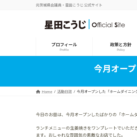
コ
ナ
元茨城県会議員・星田こうじ 公式サイト
ン
ビ
テ
ゲ
ン
ー
ツ
シ
へ
ョ
ス
ン
プロフィール
政策と方針
キ
に
Profile
Policy
ッ
移
プ
動
今月オープ
Home
活動日誌
今月オープンした「ホームダイニング
今日のお昼は、今月オープンしたばかりの「ホームダイニ
ランチメニューの生姜焼きをワンプレートでいただ
ます。おしゃれな雰囲気の素敵なお店でした。