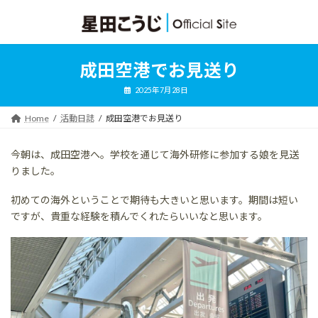
コ
ナ
ン
ビ
テ
ゲ
ン
ー
ツ
シ
成田空港でお見送り
へ
ョ
ス
ン
2025年7月28日
キ
に
ッ
移
Home
活動日誌
成田空港でお見送り
プ
動
今朝は、成田空港へ。学校を通じて海外研修に参加する娘を見送
りました。
初めての海外ということで期待も大きいと思います。期間は短い
ですが、貴重な経験を積んでくれたらいいなと思います。