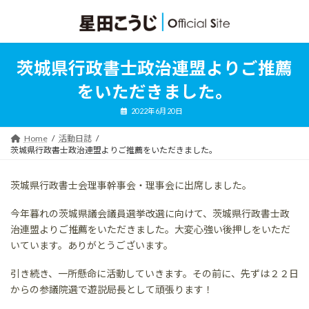
コ
ナ
ン
ビ
テ
ゲ
ン
ー
ツ
シ
茨城県行政書士政治連盟よりご推薦
へ
ョ
ス
ン
をいただきました。
キ
に
ッ
移
2022年6月20日
プ
動
Home
活動日誌
茨城県行政書士政治連盟よりご推薦をいただきました。
茨城県行政書士会理事幹事会・理事会に出席しました。
今年暮れの茨城県議会議員選挙改選に向けて、茨城県行政書士政
治連盟よりご推薦をいただきました。大変心強い後押しをいただ
いています。ありがとうございます。
引き続き、一所懸命に活動していきます。その前に、先ずは２２日
からの参議院選で遊説局長として頑張ります！