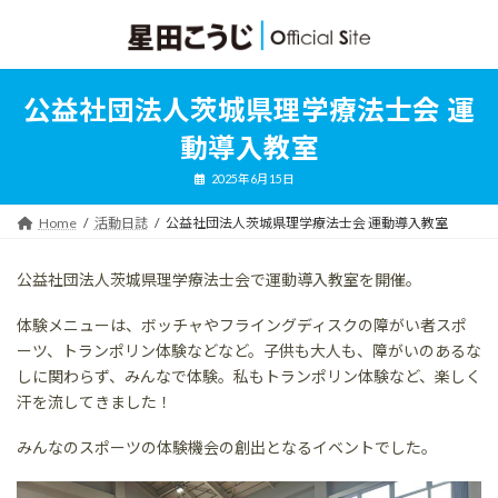
コ
ナ
ン
ビ
テ
ゲ
ン
ー
ツ
シ
公益社団法人茨城県理学療法士会 運
へ
ョ
ス
ン
動導入教室
キ
に
ッ
移
2025年6月15日
プ
動
Home
活動日誌
公益社団法人茨城県理学療法士会 運動導入教室
公益社団法人茨城県理学療法士会で運動導入教室を開催。
体験メニューは、ボッチャやフライングディスクの障がい者スポ
ーツ、トランポリン体験などなど。子供も大人も、障がいのあるな
しに関わらず、みんなで体験。私もトランポリン体験など、楽しく
汗を流してきました！
みんなのスポーツの体験機会の創出となるイベントでした。