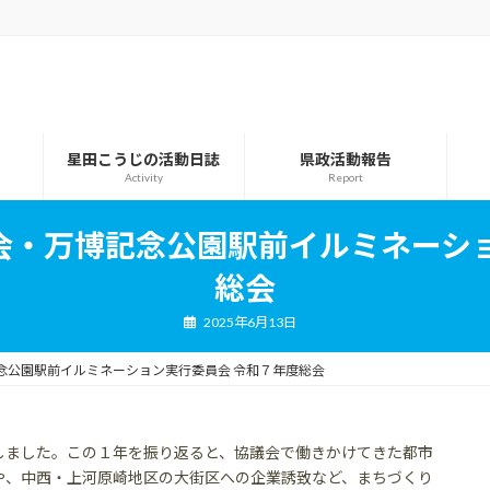
星田こうじの活動日誌
県政活動報告
Activity
Report
会・万博記念公園駅前イルミネーショ
総会
2025年6月13日
念公園駅前イルミネーション実行委員会 令和７年度総会
しました。この１年を振り返ると、協議会で働きかけてきた都市
や、中西・上河原崎地区の大街区への企業誘致など、まちづくり