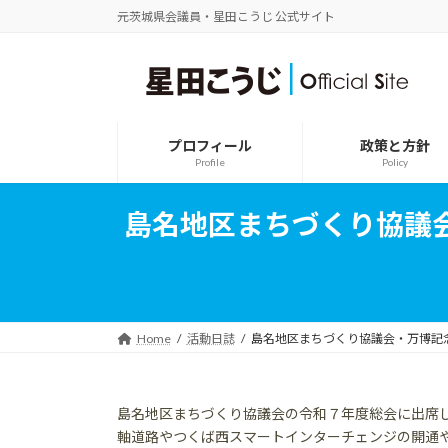
コ
ナ
元茨城県会議員・星田こうじ 公式サイト
ン
ビ
テ
ゲ
ン
ー
ツ
シ
へ
ョ
ス
ン
プロフィール
政策と方針
キ
に
Profile
Policy
ッ
移
プ
動
島名地区まちづくり協議
Home
活動日誌
島名地区まちづくり協議会・万博記
島名地区まちづくり協議会の令和７年度総会に出席
軸道路やつくば西スマートインターチェンジの開通