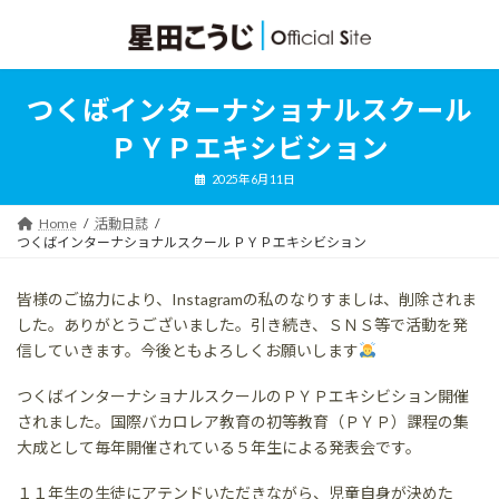
コ
ナ
ン
ビ
テ
ゲ
ン
ー
ツ
シ
つくばインターナショナルスクール
へ
ョ
ス
ン
ＰＹＰエキシビション
キ
に
ッ
移
2025年6月11日
プ
動
Home
活動日誌
つくばインターナショナルスクール ＰＹＰエキシビション
皆様のご協力により、Instagramの私のなりすましは、削除されま
した。ありがとうございました。引き続き、ＳＮＳ等で活動を発
信していきます。今後ともよろしくお願いします
つくばインターナショナルスクールのＰＹＰエキシビション開催
されました。国際バカロレア教育の初等教育（ＰＹＰ）課程の集
大成として毎年開催されている５年生による発表会です。
１１年生の生徒にアテンドいただきながら、児童自身が決めた