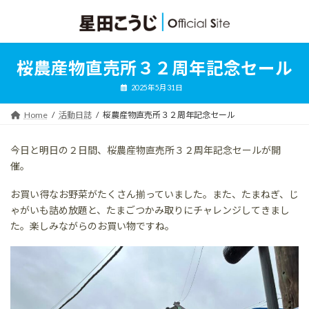
コ
ナ
ン
ビ
テ
ゲ
ン
ー
ツ
シ
桜農産物直売所３２周年記念セール
へ
ョ
ス
ン
2025年5月31日
キ
に
ッ
移
Home
活動日誌
桜農産物直売所３２周年記念セール
プ
動
今日と明日の２日間、桜農産物直売所３２周年記念セールが開
催。
お買い得なお野菜がたくさん揃っていました。また、たまねぎ、じ
ゃがいも詰め放題と、たまごつかみ取りにチャレンジしてきまし
た。楽しみながらのお買い物ですね。