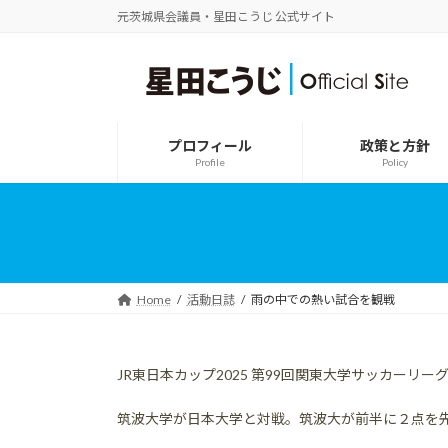
コ
ナ
元茨城県会議員・星田こうじ 公式サイト
ン
ビ
テ
ゲ
ン
ー
ツ
シ
へ
ョ
ス
ン
プロフィール
政策と方針
キ
に
Profile
Policy
ッ
移
プ
動
Home
活動日誌
雨の中での熱い試合を観戦
JR東日本カップ2025 第99回関東大学サッカーリ
筑波大学が日本大学と対戦。筑波大が前半に２点を