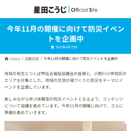
コ
ナ
ン
ビ
テ
ゲ
ン
ー
ツ
シ
今年11月の開催に向けて防災イベン
へ
ョ
ス
ン
トを企画中
キ
に
ッ
移
2025年4月25日
プ
動
Home
活動日誌
今年11月の開催に向けて防災イベントを企画中
地域の有志とつくば市社会福祉協議会の皆様と、小野川小学校区の
エリアを対象とした、地域の交流の場づくりと防災をテーマにイ
ベントを企画しています。
楽しみながら学ぶ体験型の防災イベントとなるよう、コンテンツ
について協議を進めています。今年11月の開催に向けて、さらに
準備を進めていきます。