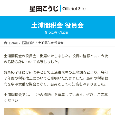
コ
ナ
ン
ビ
テ
ゲ
ン
ー
ツ
シ
土浦間税会 役員会
へ
ョ
ス
ン
2025年4月22日
キ
に
ッ
移
Home
活動日誌
土浦間税会 役員会
プ
動
土浦間税会の役員会に出席いたしました。役員の皆様と共に今後
の活動方針について協議しました。
議事終了後には研修会として土浦税務署の上席調査官より、令和
７年度の税制改正についてご説明いただきました。最新の税制動
向を学ぶ貴重な機会となり、会員としての知識も深まりました。
土浦間税会では、「税の標語」を募集しています。ぜひ、ご応募
ください！