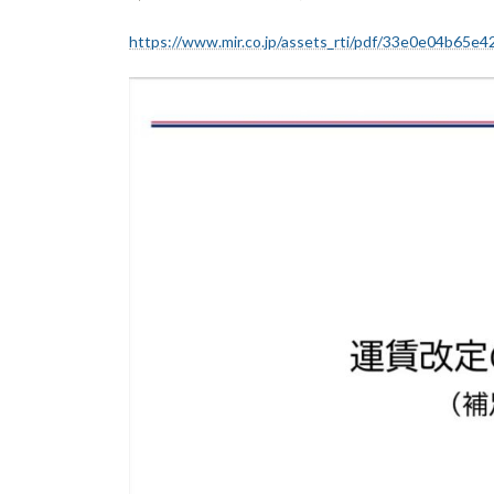
https://www.mir.co.jp/assets_rti/pdf/33e0e04b65e