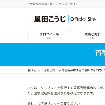
コ
ナ
元茨城県会議員・星田こうじ 公式サイト
ン
ビ
テ
ゲ
ン
ー
ツ
シ
へ
ョ
ス
ン
プロフィール
政策と方針
キ
に
Profile
Policy
ッ
移
プ
動
首
Home
活動日誌
首都圏新都市鉄道が運賃改定に向け
つくばエクスプレスを運行する首都圏新都市鉄道が、
た。通学定期旅客運賃なども改定になります。
詳しくは下記リンクをご覧ください。