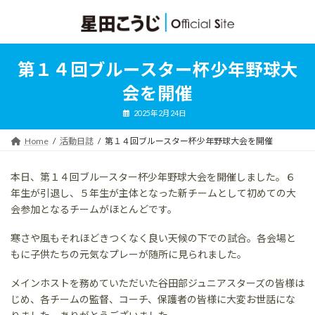
コ
ナ
ン
ビ
テ
ゲ
ン
ー
ツ
シ
第１４回ブルースター杯少年野球大
へ
ョ
ス
ン
会を開催
キ
に
ッ
移
2025年2月24日
プ
動
Home
活動日誌
第１４回ブルースター杯少年野球大会を開催
本日、第１４回ブルースター杯少年野球大会を開催しました。６
年生が引退し、５年生が主体となった新チームとして初めての大
会参加となるチームがほとんどです。
寒さや風もそれほどきつくなく良い天候の下での試合。各会場と
もに子供たちの元気なプレーが随所に見られました。
メインホストを務めていただいた谷田部ジュニアスターズの皆様は
じめ、各チームの監督、コーチ、保護者の皆様に大変お世話にな