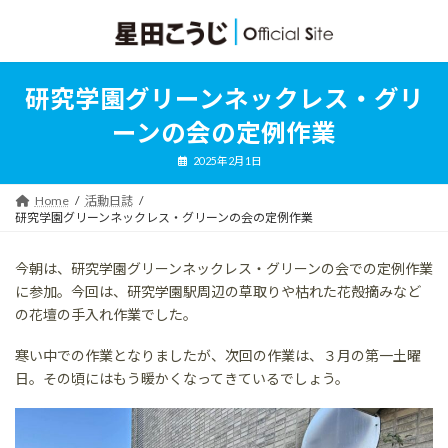
コ
ナ
ン
ビ
テ
ゲ
ン
ー
ツ
シ
研究学園グリーンネックレス・グリ
へ
ョ
ス
ン
ーンの会の定例作業
キ
に
ッ
移
2025年2月1日
プ
動
Home
活動日誌
研究学園グリーンネックレス・グリーンの会の定例作業
今朝は、研究学園グリーンネックレス・グリーンの会での定例作業
に参加。今回は、研究学園駅周辺の草取りや枯れた花殻摘みなど
の花壇の手入れ作業でした。
寒い中での作業となりましたが、次回の作業は、３月の第一土曜
日。その頃にはもう暖かくなってきているでしょう。