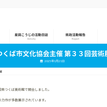
星田こうじの活動日誌
県政活動報告
Activity
Report
つくば市文化協会主催 第３３回芸術
2025年1月21日
展
城県つくば美術館で開会しました。
の力作が多数展示されています。