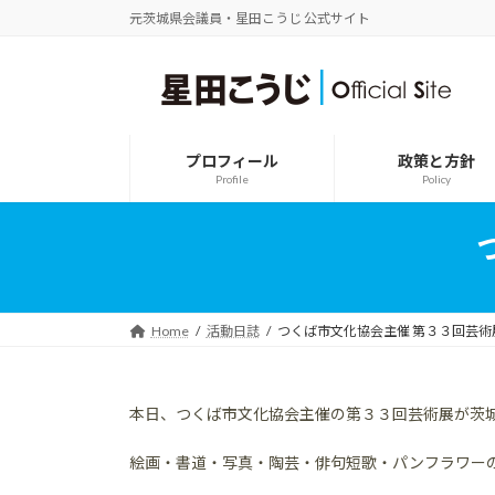
コ
ナ
元茨城県会議員・星田こうじ 公式サイト
ン
ビ
テ
ゲ
ン
ー
ツ
シ
へ
ョ
ス
ン
プロフィール
政策と方針
キ
に
Profile
Policy
ッ
移
プ
動
Home
活動日誌
つくば市文化協会主催 第３３回芸術
本日、つくば市文化協会主催の第３３回芸術展が茨
絵画・書道・写真・陶芸・俳句短歌・パンフラワー