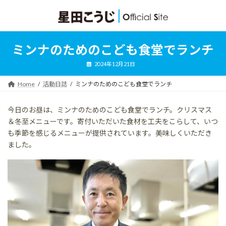
コ
ナ
ン
ビ
テ
ゲ
ン
ー
ツ
シ
ミンナのためのこども食堂でランチ
へ
ョ
ス
ン
2024年12月21日
キ
に
ッ
移
Home
活動日誌
ミンナのためのこども食堂でランチ
プ
動
今日のお昼は、ミンナのためのこども食堂でランチ。クリスマス
＆冬至メニューです。寄付いただいた食材を工夫をこらして、いつ
も季節を感じるメニューが提供されています。美味しくいただき
ました。