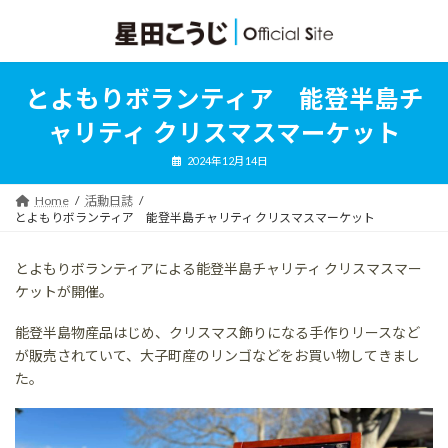
コ
ナ
ン
ビ
テ
ゲ
ン
ー
ツ
シ
とよもりボランティア 能登半島チ
へ
ョ
ス
ン
ャリティ クリスマスマーケット
キ
に
ッ
移
2024年12月14日
プ
動
Home
活動日誌
とよもりボランティア 能登半島チャリティ クリスマスマーケット
とよもりボランティアによる能登半島チャリティ クリスマスマー
ケットが開催。
能登半島物産品はじめ、クリスマス飾りになる手作りリースなど
が販売されていて、大子町産のリンゴなどをお買い物してきまし
た。