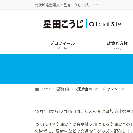
コ
ナ
元茨城県会議員・星田こうじ 公式サイト
ン
ビ
テ
ゲ
ン
ー
ツ
シ
へ
ョ
ス
ン
プロフィール
政策と方針
キ
に
Profile
Policy
ッ
移
プ
動
Home
活動日誌
交通安全の日ミニキャンペーン
12月1日から12月15日は、年末の交通事故防止県
つくば地区交通安全協会茎崎支部による交通安全の
の皆様に、反射材などの交通安全グッズを配布して