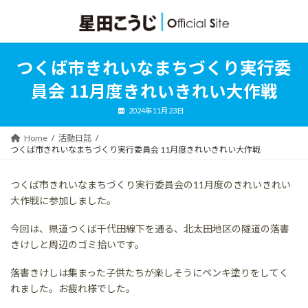
コ
ナ
ン
ビ
テ
ゲ
ン
ー
ツ
シ
つくば市きれいなまちづくり実行委
へ
ョ
ス
ン
員会 11月度きれいきれい大作戦
キ
に
ッ
移
2024年11月23日
プ
動
Home
活動日誌
つくば市きれいなまちづくり実行委員会 11月度きれいきれい大作戦
つくば市きれいなまちづくり実行委員会の11月度のきれいきれい
大作戦に参加しました。
今回は、県道つくば千代田線下を通る、北太田地区の隧道の落書
きけしと周辺のゴミ拾いです。
落書きけしは集まった子供たちが楽しそうにペンキ塗りをしてく
れました。お疲れ様でした。