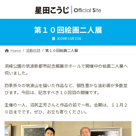
コ
ナ
ン
ビ
テ
ゲ
ン
ー
ツ
シ
第１０回絵画二人展
へ
ョ
ス
ン
2024年11月15日
キ
に
ッ
移
Home
活動日誌
第１０回絵画二人展
プ
動
洞峰公園の筑波新都市記念館展示ホールで開催中の絵画二人展へ
伺いました。
四季折々の筑波山を描いた作品など、個性豊かな油彩画が多数並
びます。今回は、記念すべき１０回目の開催です。
主催の一人、沼尻正芳さんと作品の前で一枚。会期は、１１月２
０日までです。ぜひ、お立ち寄りください。